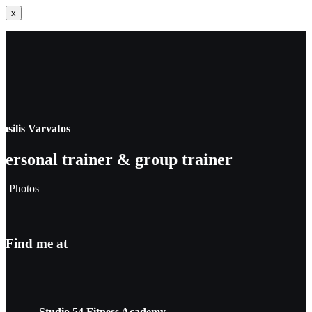
x
Gallery
Activities ⌄
asilis Varvatos
Personal trainer & group trainer
Trainers
Photos
Contact us
Find me at
Studio 54 Fitness Academy